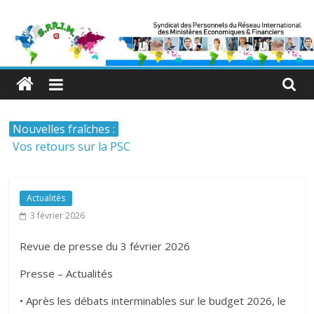
Skip
Syndicat
to
content
SPRIM-
FO
Nouvelles fraîches :
Syndicat
Vos retours sur la PSC
des
Comprendre la PSC – la Protection Sociale
Personnels
Complémentaire
du
Arrêté 27 juillet 2026 circonscriptions CSER
Actualités
Réseau
Revue de presse du 30 juillet 2026
3 février 2026
International
Commission Exécutive du SPRIM-FO 2026
des
Revue de presse du 3 février 2026
Ministères
Economiques
Presse – Actualités
et
• Après les débats interminables sur le budget 2026, le
Financiers